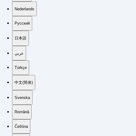
Nederlands
Русский
日本語
عربي
Türkçe
中文(简体)
Svenska
Română
Čeština